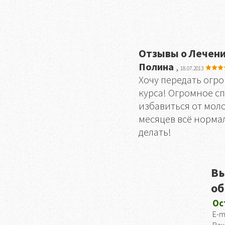
Отзывы о Лечени
Полина
,
18.07.2013
Хочу передать огр
курса! Огромное с
избавиться от моло
месяцев всё норма
делать!
Вы
об
Ос
E-m