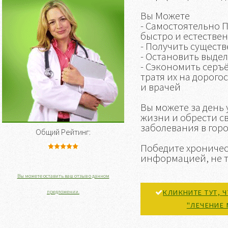
Вы Можете
- Самостоятельно 
быстро и естествен
- Получить существ
- Остановить выде
- Сэкономить серъ
тратя их на дорог
и врачей
Вы можете за день
жизни и обрести с
заболевания в горо
Общий Рейтинг:
Победите хроничес
информацией, не т
Вы можете оставить ваш отзыв о данном
КЛИКНИТЕ ТУТ, 
предложении.
"ЛЕЧЕНИЕ