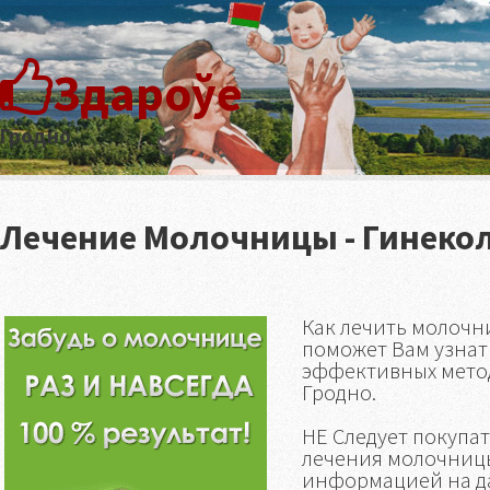
Здароўе
Гродно
Лечение Молочницы - Гинекол
Как лечить молочни
поможет Вам узнат
эффективных метод
Гродно.
НЕ Следует покупа
лечения молочницы
информацией на д